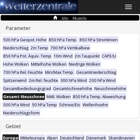
Toggle
naviga
Alle Modelle
Parameter
500 hPa Geopot. Höhe
850 hPa Temp.
850 hPa Stromlinien
Niederschlag
2m Temp
700 hPa Vertikalbew
850 hPa Pot. Äquiv. Temp
10m Wind
2m Taupunkt
CAPE/LI
Hohe Wolken
Mittelhohe Wolken
Niedrige Wolken
700 hPa Rel. Feuchte
Min/Max Temp.
Gesamtniederschlag
Spitzenwind
2m Rel. feuchte
300 hPa Wind
200 hPa Wind
Gesamtbedeckungsgrad
Gesamtschneehöhe
Neuschneehöhe
Gesamt-Neuschnee
Mittl. Wolken
850 hPa Temp. Abweichung
500 hPa Wind
50 hPa Temp
Schnee/Eis
Wellenhoehe
Niederschlagsform
Gebiet
Europa
Mitteleuropa
Alpen
Deutschland
Dänemark
Skandinavien