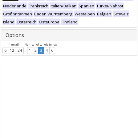
Niederlande
Frankreich
Italien/Balkan
Spanien
Türkei/Nahost
Großbritannien
Baden Württemberg
Westalpen
Belgien
Schweiz
Island
Österreich
Osteuropa
Finnland
Options
Intervall
Number of panels in row
6
12
24
1
2
3
4
6