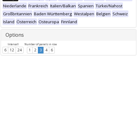
Niederlande
Frankreich
Italien/Balkan
Spanien
Türkei/Nahost
Großbritannien
Baden Württemberg
Westalpen
Belgien
Schweiz
Island
Österreich
Osteuropa
Finnland
Options
Intervall
Number of panels in row
6
12
24
1
2
3
4
6