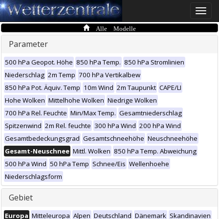
Toggle
naviga
Alle Modelle
Parameter
500 hPa Geopot. Höhe
850 hPa Temp.
850 hPa Stromlinien
Niederschlag
2m Temp
700 hPa Vertikalbew
850 hPa Pot. Äquiv. Temp
10m Wind
2m Taupunkt
CAPE/LI
Hohe Wolken
Mittelhohe Wolken
Niedrige Wolken
700 hPa Rel. Feuchte
Min/Max Temp.
Gesamtniederschlag
Spitzenwind
2m Rel. feuchte
300 hPa Wind
200 hPa Wind
Gesamtbedeckungsgrad
Gesamtschneehöhe
Neuschneehöhe
Gesamt-Neuschnee
Mittl. Wolken
850 hPa Temp. Abweichung
500 hPa Wind
50 hPa Temp
Schnee/Eis
Wellenhoehe
Niederschlagsform
Gebiet
Europa
Mitteleuropa
Alpen
Deutschland
Dänemark
Skandinavien