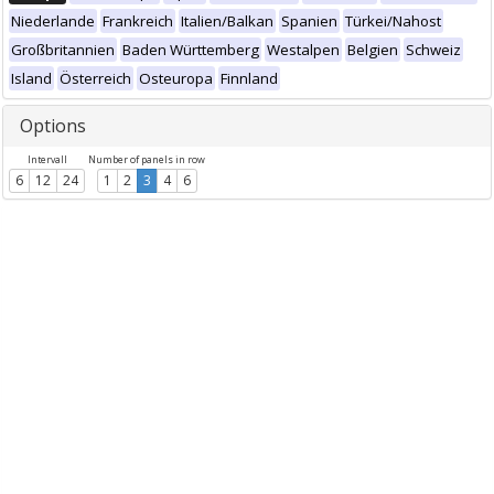
Niederlande
Frankreich
Italien/Balkan
Spanien
Türkei/Nahost
Großbritannien
Baden Württemberg
Westalpen
Belgien
Schweiz
Island
Österreich
Osteuropa
Finnland
Options
Intervall
Number of panels in row
6
12
24
1
2
3
4
6