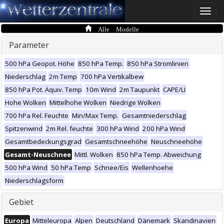
Toggle
naviga
Alle Modelle
Parameter
500 hPa Geopot. Höhe
850 hPa Temp.
850 hPa Stromlinien
Niederschlag
2m Temp
700 hPa Vertikalbew
850 hPa Pot. Äquiv. Temp
10m Wind
2m Taupunkt
CAPE/LI
Hohe Wolken
Mittelhohe Wolken
Niedrige Wolken
700 hPa Rel. Feuchte
Min/Max Temp.
Gesamtniederschlag
Spitzenwind
2m Rel. feuchte
300 hPa Wind
200 hPa Wind
Gesamtbedeckungsgrad
Gesamtschneehöhe
Neuschneehöhe
Gesamt-Neuschnee
Mittl. Wolken
850 hPa Temp. Abweichung
500 hPa Wind
50 hPa Temp
Schnee/Eis
Wellenhoehe
Niederschlagsform
Gebiet
Europa
Mitteleuropa
Alpen
Deutschland
Dänemark
Skandinavien