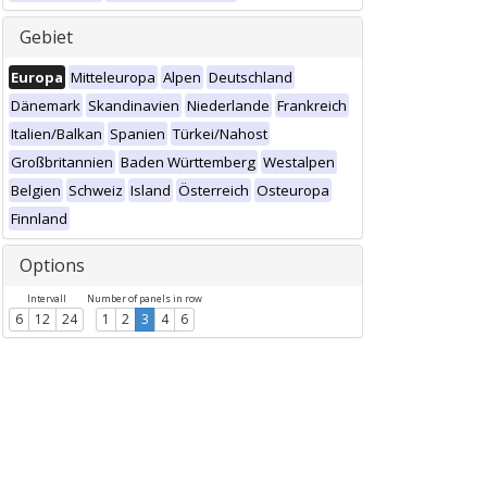
Gebiet
Europa
Mitteleuropa
Alpen
Deutschland
Dänemark
Skandinavien
Niederlande
Frankreich
Italien/Balkan
Spanien
Türkei/Nahost
Großbritannien
Baden Württemberg
Westalpen
Belgien
Schweiz
Island
Österreich
Osteuropa
Finnland
Options
Intervall
Number of panels in row
6
12
24
1
2
3
4
6