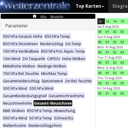
Top Karten
Diagr
Alle Modelle
12
13
14
15
Parameter
Sat 8 Aug 2026
00
01
02
03
500 hPa Geopot. Höhe
850 hPa Temp.
Sun 9 Aug 2026
00
01
02
03
850 hPa Stromlinien
Niederschlag
2m Temp
Mon 10 Aug 2026
700 hPa Vertikalbew
850 hPa Pot. Äquiv. Temp
00
01
02
03
Tue 11 Aug 2026
10m Wind
2m Taupunkt
CAPE/LI
Hohe Wolken
00
01
02
03
Mittelhohe Wolken
Niedrige Wolken
Wed 12 Aug 2026
00
01
02
03
700 hPa Rel. Feuchte
Min/Max Temp.
Thu 13 Aug 2026
Gesamtniederschlag
Spitzenwind
2m Rel. feuchte
00
01
02
03
300 hPa Wind
200 hPa Wind
Fri 14 Aug 2026
00
01
02
03
Gesamtbedeckungsgrad
Gesamtschneehöhe
Neuschneehöhe
Gesamt-Neuschnee
Mittl. Wolken
850 hPa Temp. Abweichung
500 hPa Wind
50 hPa Temp
Schnee/Eis
Wellenhoehe
Niederschlagsform