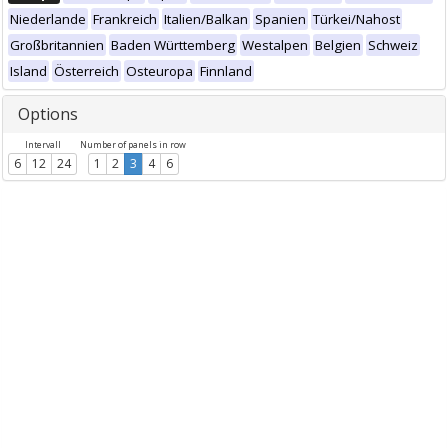
Niederlande
Frankreich
Italien/Balkan
Spanien
Türkei/Nahost
Großbritannien
Baden Württemberg
Westalpen
Belgien
Schweiz
Island
Österreich
Osteuropa
Finnland
Options
Intervall
Number of panels in row
6
12
24
1
2
3
4
6