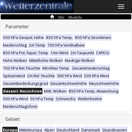
Toggle
naviga
Alle Modelle
Parameter
500 hPa Geopot. Höhe
850 hPa Temp.
850 hPa Stromlinien
Niederschlag
2m Temp
700 hPa Vertikalbew
850 hPa Pot. Äquiv. Temp
10m Wind
2m Taupunkt
CAPE/LI
Hohe Wolken
Mittelhohe Wolken
Niedrige Wolken
700 hPa Rel. Feuchte
Min/Max Temp.
Gesamtniederschlag
Spitzenwind
2m Rel. feuchte
300 hPa Wind
200 hPa Wind
Gesamtbedeckungsgrad
Gesamtschneehöhe
Neuschneehöhe
Gesamt-Neuschnee
Mittl. Wolken
850 hPa Temp. Abweichung
500 hPa Wind
50 hPa Temp
Schnee/Eis
Wellenhoehe
Niederschlagsform
Gebiet
Europa
Mitteleuropa
Alpen
Deutschland
Dänemark
Skandinavien