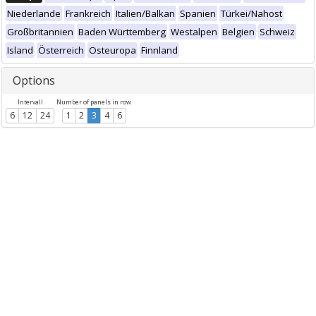
Niederlande
Frankreich
Italien/Balkan
Spanien
Türkei/Nahost
Großbritannien
Baden Württemberg
Westalpen
Belgien
Schweiz
Island
Österreich
Osteuropa
Finnland
Options
Intervall
Number of panels in row
6
12
24
1
2
3
4
6