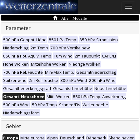
Toggle
naviga
Alle Modelle
Parameter
500 hPa Geopot. Höhe
850 hPa Temp.
850 hPa Stromlinien
Niederschlag
2m Temp
700 hPa Vertikalbew
850 hPa Pot. Äquiv. Temp
10m Wind
2m Taupunkt
CAPE/LI
Hohe Wolken
Mittelhohe Wolken
Niedrige Wolken
700 hPa Rel. Feuchte
Min/Max Temp.
Gesamtniederschlag
Spitzenwind
2m Rel. feuchte
300 hPa Wind
200 hPa Wind
Gesamtbedeckungsgrad
Gesamtschneehöhe
Neuschneehöhe
Gesamt-Neuschnee
Mittl. Wolken
850 hPa Temp. Abweichung
500 hPa Wind
50 hPa Temp
Schnee/Eis
Wellenhoehe
Niederschlagsform
Gebiet
Europa
Mitteleuropa
Alpen
Deutschland
Dänemark
Skandinavien