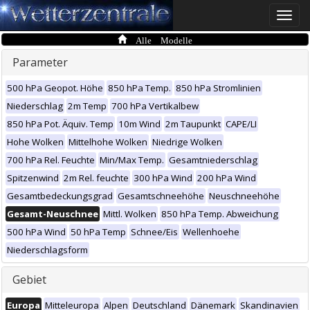
Toggle
naviga
Alle Modelle
Parameter
500 hPa Geopot. Höhe
850 hPa Temp.
850 hPa Stromlinien
Niederschlag
2m Temp
700 hPa Vertikalbew
850 hPa Pot. Äquiv. Temp
10m Wind
2m Taupunkt
CAPE/LI
Hohe Wolken
Mittelhohe Wolken
Niedrige Wolken
700 hPa Rel. Feuchte
Min/Max Temp.
Gesamtniederschlag
Spitzenwind
2m Rel. feuchte
300 hPa Wind
200 hPa Wind
Gesamtbedeckungsgrad
Gesamtschneehöhe
Neuschneehöhe
Gesamt-Neuschnee
Mittl. Wolken
850 hPa Temp. Abweichung
500 hPa Wind
50 hPa Temp
Schnee/Eis
Wellenhoehe
Niederschlagsform
Gebiet
Europa
Mitteleuropa
Alpen
Deutschland
Dänemark
Skandinavien