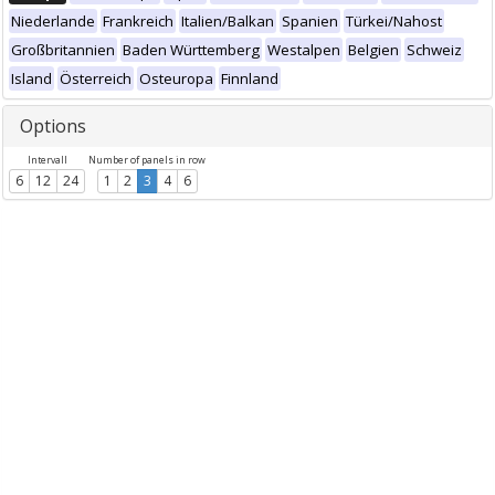
Niederlande
Frankreich
Italien/Balkan
Spanien
Türkei/Nahost
Großbritannien
Baden Württemberg
Westalpen
Belgien
Schweiz
Island
Österreich
Osteuropa
Finnland
Options
Intervall
Number of panels in row
6
12
24
1
2
3
4
6