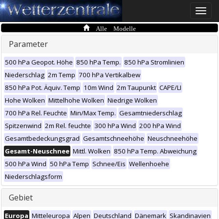
Toggle
naviga
Alle Modelle
Parameter
500 hPa Geopot. Höhe
850 hPa Temp.
850 hPa Stromlinien
Niederschlag
2m Temp
700 hPa Vertikalbew
850 hPa Pot. Äquiv. Temp
10m Wind
2m Taupunkt
CAPE/LI
Hohe Wolken
Mittelhohe Wolken
Niedrige Wolken
700 hPa Rel. Feuchte
Min/Max Temp.
Gesamtniederschlag
Spitzenwind
2m Rel. feuchte
300 hPa Wind
200 hPa Wind
Gesamtbedeckungsgrad
Gesamtschneehöhe
Neuschneehöhe
Gesamt-Neuschnee
Mittl. Wolken
850 hPa Temp. Abweichung
500 hPa Wind
50 hPa Temp
Schnee/Eis
Wellenhoehe
Niederschlagsform
Gebiet
Europa
Mitteleuropa
Alpen
Deutschland
Dänemark
Skandinavien