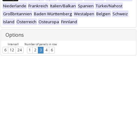
Niederlande
Frankreich
Italien/Balkan
Spanien
Türkei/Nahost
Großbritannien
Baden Württemberg
Westalpen
Belgien
Schweiz
Island
Österreich
Osteuropa
Finnland
Options
Intervall
Number of panels in row
6
12
24
1
2
3
4
6