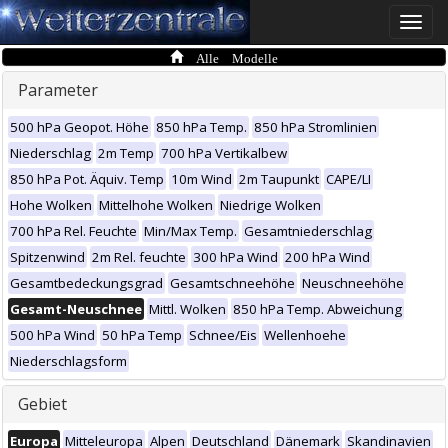
Toggle
naviga
Alle Modelle
Parameter
500 hPa Geopot. Höhe
850 hPa Temp.
850 hPa Stromlinien
Niederschlag
2m Temp
700 hPa Vertikalbew
850 hPa Pot. Äquiv. Temp
10m Wind
2m Taupunkt
CAPE/LI
Hohe Wolken
Mittelhohe Wolken
Niedrige Wolken
700 hPa Rel. Feuchte
Min/Max Temp.
Gesamtniederschlag
Spitzenwind
2m Rel. feuchte
300 hPa Wind
200 hPa Wind
Gesamtbedeckungsgrad
Gesamtschneehöhe
Neuschneehöhe
Gesamt-Neuschnee
Mittl. Wolken
850 hPa Temp. Abweichung
500 hPa Wind
50 hPa Temp
Schnee/Eis
Wellenhoehe
Niederschlagsform
Gebiet
Europa
Mitteleuropa
Alpen
Deutschland
Dänemark
Skandinavien