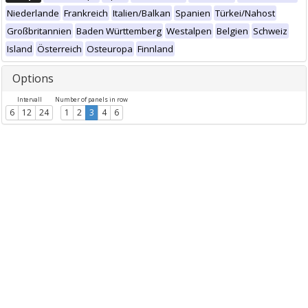
Niederlande
Frankreich
Italien/Balkan
Spanien
Türkei/Nahost
Großbritannien
Baden Württemberg
Westalpen
Belgien
Schweiz
Island
Österreich
Osteuropa
Finnland
Options
Intervall
Number of panels in row
6
12
24
1
2
3
4
6