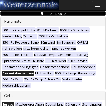
Toggle
naviga
Alle Modelle
Parameter
500 hPa Geopot. Höhe
850 hPa Temp.
850 hPa Stromlinien
Niederschlag
2m Temp
700 hPa Vertikalbew
850 hPa Pot. Äquiv. Temp
10m Wind
2m Taupunkt
CAPE/LI
Hohe Wolken
Mittelhohe Wolken
Niedrige Wolken
700 hPa Rel. Feuchte
Min/Max Temp.
Gesamtniederschlag
Spitzenwind
2m Rel. feuchte
300 hPa Wind
200 hPa Wind
Gesamtbedeckungsgrad
Gesamtschneehöhe
Neuschneehöhe
Gesamt-Neuschnee
Mittl. Wolken
850 hPa Temp. Abweichung
500 hPa Wind
50 hPa Temp
Schnee/Eis
Wellenhoehe
Niederschlagsform
Gebiet
Europa
Mitteleuropa
Alpen
Deutschland
Dänemark
Skandinavien