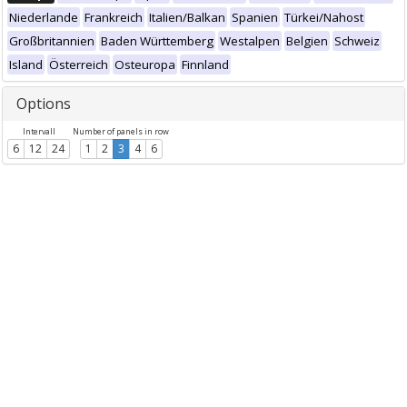
Niederlande
Frankreich
Italien/Balkan
Spanien
Türkei/Nahost
Großbritannien
Baden Württemberg
Westalpen
Belgien
Schweiz
Island
Österreich
Osteuropa
Finnland
Options
Intervall
Number of panels in row
6
12
24
1
2
3
4
6