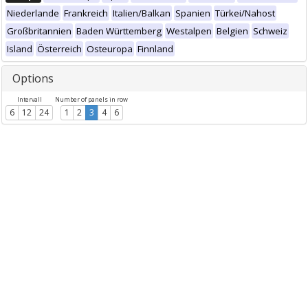
Niederlande
Frankreich
Italien/Balkan
Spanien
Türkei/Nahost
Großbritannien
Baden Württemberg
Westalpen
Belgien
Schweiz
Island
Österreich
Osteuropa
Finnland
Options
Intervall
Number of panels in row
6
12
24
1
2
3
4
6