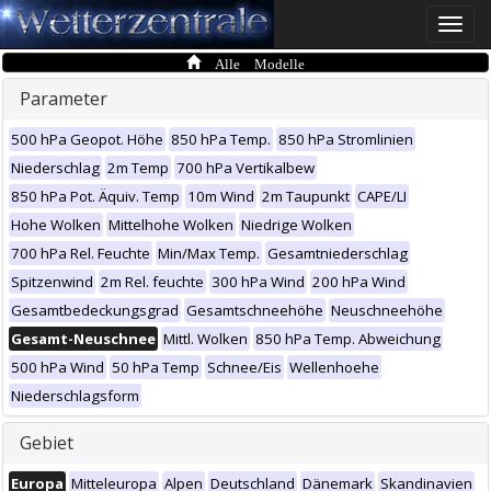
Toggle
naviga
Alle Modelle
Parameter
500 hPa Geopot. Höhe
850 hPa Temp.
850 hPa Stromlinien
Niederschlag
2m Temp
700 hPa Vertikalbew
850 hPa Pot. Äquiv. Temp
10m Wind
2m Taupunkt
CAPE/LI
Hohe Wolken
Mittelhohe Wolken
Niedrige Wolken
700 hPa Rel. Feuchte
Min/Max Temp.
Gesamtniederschlag
Spitzenwind
2m Rel. feuchte
300 hPa Wind
200 hPa Wind
Gesamtbedeckungsgrad
Gesamtschneehöhe
Neuschneehöhe
Gesamt-Neuschnee
Mittl. Wolken
850 hPa Temp. Abweichung
500 hPa Wind
50 hPa Temp
Schnee/Eis
Wellenhoehe
Niederschlagsform
Gebiet
Europa
Mitteleuropa
Alpen
Deutschland
Dänemark
Skandinavien