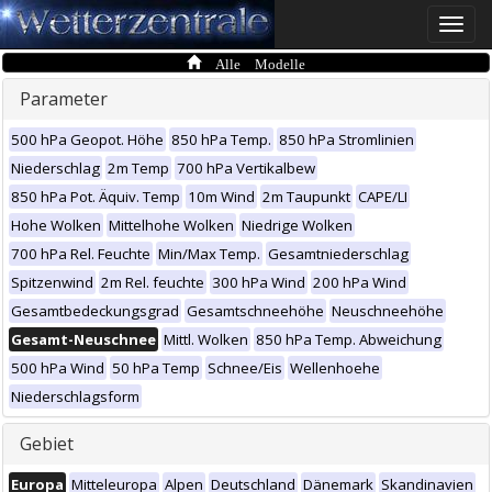
Toggle
naviga
Alle Modelle
Parameter
500 hPa Geopot. Höhe
850 hPa Temp.
850 hPa Stromlinien
Niederschlag
2m Temp
700 hPa Vertikalbew
850 hPa Pot. Äquiv. Temp
10m Wind
2m Taupunkt
CAPE/LI
Hohe Wolken
Mittelhohe Wolken
Niedrige Wolken
700 hPa Rel. Feuchte
Min/Max Temp.
Gesamtniederschlag
Spitzenwind
2m Rel. feuchte
300 hPa Wind
200 hPa Wind
Gesamtbedeckungsgrad
Gesamtschneehöhe
Neuschneehöhe
Gesamt-Neuschnee
Mittl. Wolken
850 hPa Temp. Abweichung
500 hPa Wind
50 hPa Temp
Schnee/Eis
Wellenhoehe
Niederschlagsform
Gebiet
Europa
Mitteleuropa
Alpen
Deutschland
Dänemark
Skandinavien