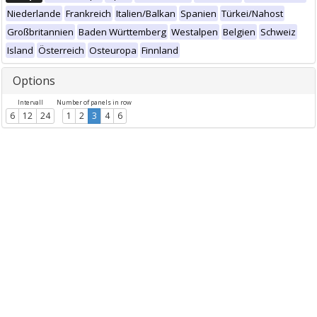
Niederlande
Frankreich
Italien/Balkan
Spanien
Türkei/Nahost
Großbritannien
Baden Württemberg
Westalpen
Belgien
Schweiz
Island
Österreich
Osteuropa
Finnland
Options
Intervall
Number of panels in row
6
12
24
1
2
3
4
6