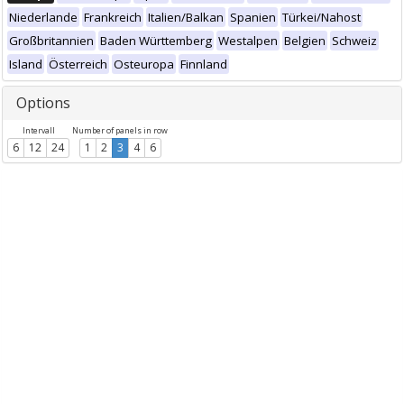
Niederlande
Frankreich
Italien/Balkan
Spanien
Türkei/Nahost
Großbritannien
Baden Württemberg
Westalpen
Belgien
Schweiz
Island
Österreich
Osteuropa
Finnland
Options
Intervall
Number of panels in row
6
12
24
1
2
3
4
6