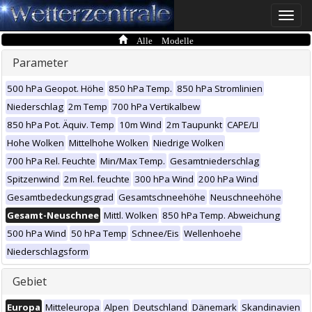
Toggle
naviga
Alle Modelle
Parameter
500 hPa Geopot. Höhe
850 hPa Temp.
850 hPa Stromlinien
Niederschlag
2m Temp
700 hPa Vertikalbew
850 hPa Pot. Äquiv. Temp
10m Wind
2m Taupunkt
CAPE/LI
Hohe Wolken
Mittelhohe Wolken
Niedrige Wolken
700 hPa Rel. Feuchte
Min/Max Temp.
Gesamtniederschlag
Spitzenwind
2m Rel. feuchte
300 hPa Wind
200 hPa Wind
Gesamtbedeckungsgrad
Gesamtschneehöhe
Neuschneehöhe
Gesamt-Neuschnee
Mittl. Wolken
850 hPa Temp. Abweichung
500 hPa Wind
50 hPa Temp
Schnee/Eis
Wellenhoehe
Niederschlagsform
Gebiet
Europa
Mitteleuropa
Alpen
Deutschland
Dänemark
Skandinavien