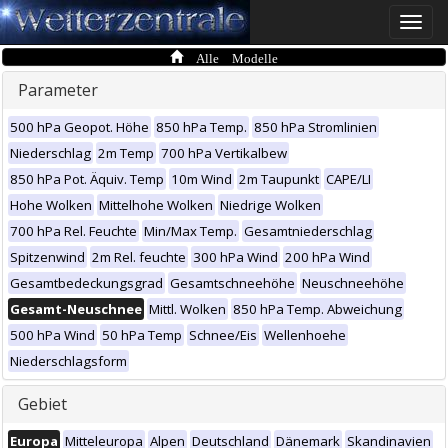
Toggle
naviga
Alle Modelle
Parameter
500 hPa Geopot. Höhe
850 hPa Temp.
850 hPa Stromlinien
Niederschlag
2m Temp
700 hPa Vertikalbew
850 hPa Pot. Äquiv. Temp
10m Wind
2m Taupunkt
CAPE/LI
Hohe Wolken
Mittelhohe Wolken
Niedrige Wolken
700 hPa Rel. Feuchte
Min/Max Temp.
Gesamtniederschlag
Spitzenwind
2m Rel. feuchte
300 hPa Wind
200 hPa Wind
Gesamtbedeckungsgrad
Gesamtschneehöhe
Neuschneehöhe
Gesamt-Neuschnee
Mittl. Wolken
850 hPa Temp. Abweichung
500 hPa Wind
50 hPa Temp
Schnee/Eis
Wellenhoehe
Niederschlagsform
Gebiet
Europa
Mitteleuropa
Alpen
Deutschland
Dänemark
Skandinavien