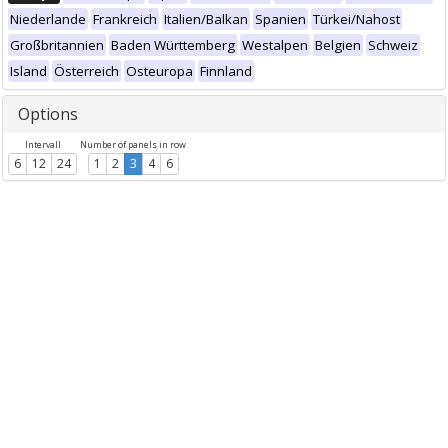
Niederlande
Frankreich
Italien/Balkan
Spanien
Türkei/Nahost
Großbritannien
Baden Württemberg
Westalpen
Belgien
Schweiz
Island
Österreich
Osteuropa
Finnland
Options
Intervall
Number of panels in row
6
12
24
1
2
3
4
6