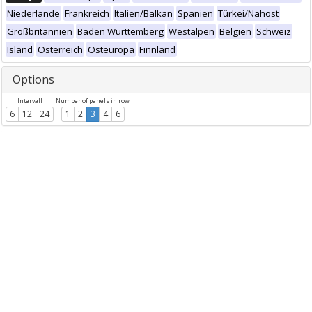
Niederlande
Frankreich
Italien/Balkan
Spanien
Türkei/Nahost
Großbritannien
Baden Württemberg
Westalpen
Belgien
Schweiz
Island
Österreich
Osteuropa
Finnland
Options
Intervall
Number of panels in row
6
12
24
1
2
3
4
6