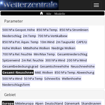
Toggle
naviga
Alle Modelle
Parameter
500 hPa Geopot. Höhe
850 hPa Temp.
850 hPa Stromlinien
Niederschlag
2m Temp
700 hPa Vertikalbew
850 hPa Pot. Äquiv. Temp
10m Wind
2m Taupunkt
CAPE/LI
Hohe Wolken
Mittelhohe Wolken
Niedrige Wolken
700 hPa Rel. Feuchte
Min/Max Temp.
Gesamtniederschlag
Spitzenwind
2m Rel. feuchte
300 hPa Wind
200 hPa Wind
Gesamtbedeckungsgrad
Gesamtschneehöhe
Neuschneehöhe
Gesamt-Neuschnee
Mittl. Wolken
850 hPa Temp. Abweichung
500 hPa Wind
50 hPa Temp
Schnee/Eis
Wellenhoehe
Niederschlagsform
Gebiet
Europa
Mitteleuropa
Alpen
Deutschland
Dänemark
Skandinavien