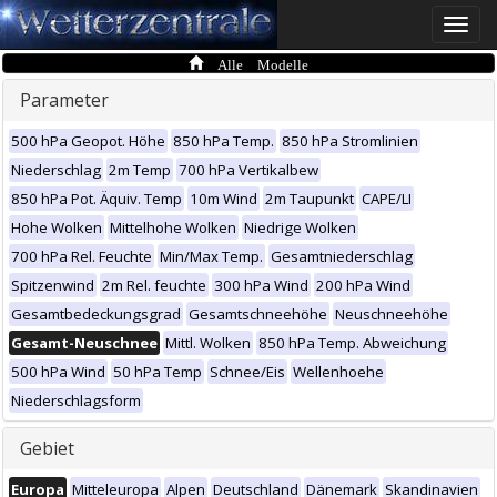
Toggle
naviga
Alle Modelle
Parameter
500 hPa Geopot. Höhe
850 hPa Temp.
850 hPa Stromlinien
Niederschlag
2m Temp
700 hPa Vertikalbew
850 hPa Pot. Äquiv. Temp
10m Wind
2m Taupunkt
CAPE/LI
Hohe Wolken
Mittelhohe Wolken
Niedrige Wolken
700 hPa Rel. Feuchte
Min/Max Temp.
Gesamtniederschlag
Spitzenwind
2m Rel. feuchte
300 hPa Wind
200 hPa Wind
Gesamtbedeckungsgrad
Gesamtschneehöhe
Neuschneehöhe
Gesamt-Neuschnee
Mittl. Wolken
850 hPa Temp. Abweichung
500 hPa Wind
50 hPa Temp
Schnee/Eis
Wellenhoehe
Niederschlagsform
Gebiet
Europa
Mitteleuropa
Alpen
Deutschland
Dänemark
Skandinavien