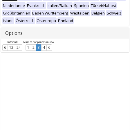
Niederlande
Frankreich
Italien/Balkan
Spanien
Türkei/Nahost
Großbritannien
Baden Württemberg
Westalpen
Belgien
Schweiz
Island
Österreich
Osteuropa
Finnland
Options
Intervall
Number of panels in row
6
12
24
1
2
3
4
6