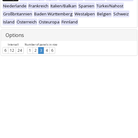
Niederlande
Frankreich
Italien/Balkan
Spanien
Türkei/Nahost
Großbritannien
Baden Württemberg
Westalpen
Belgien
Schweiz
Island
Österreich
Osteuropa
Finnland
Options
Intervall
Number of panels in row
6
12
24
1
2
3
4
6