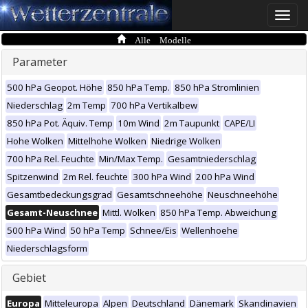
Toggle
naviga
Alle Modelle
Parameter
500 hPa Geopot. Höhe
850 hPa Temp.
850 hPa Stromlinien
Niederschlag
2m Temp
700 hPa Vertikalbew
850 hPa Pot. Äquiv. Temp
10m Wind
2m Taupunkt
CAPE/LI
Hohe Wolken
Mittelhohe Wolken
Niedrige Wolken
700 hPa Rel. Feuchte
Min/Max Temp.
Gesamtniederschlag
Spitzenwind
2m Rel. feuchte
300 hPa Wind
200 hPa Wind
Gesamtbedeckungsgrad
Gesamtschneehöhe
Neuschneehöhe
Gesamt-Neuschnee
Mittl. Wolken
850 hPa Temp. Abweichung
500 hPa Wind
50 hPa Temp
Schnee/Eis
Wellenhoehe
Niederschlagsform
Gebiet
Europa
Mitteleuropa
Alpen
Deutschland
Dänemark
Skandinavien