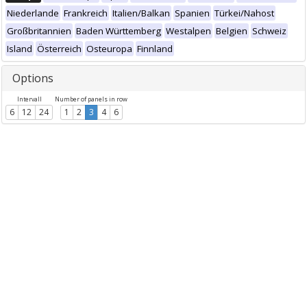
Niederlande
Frankreich
Italien/Balkan
Spanien
Türkei/Nahost
Großbritannien
Baden Württemberg
Westalpen
Belgien
Schweiz
Island
Österreich
Osteuropa
Finnland
Options
Intervall
Number of panels in row
6
12
24
1
2
3
4
6