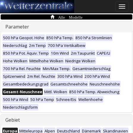
Toggle
naviga
Alle Modelle
Parameter
500 hPa Geopot. Höhe
850 hPa Temp.
850 hPa Stromlinien
Niederschlag
2m Temp
700 hPa Vertikalbew
850 hPa Pot. Äquiv. Temp
10m Wind
2m Taupunkt
CAPE/LI
Hohe Wolken
Mittelhohe Wolken
Niedrige Wolken
700 hPa Rel. Feuchte
Min/Max Temp.
Gesamtniederschlag
Spitzenwind
2m Rel. feuchte
300 hPa Wind
200 hPa Wind
Gesamtbedeckungsgrad
Gesamtschneehöhe
Neuschneehöhe
Gesamt-Neuschnee
Mittl. Wolken
850 hPa Temp. Abweichung
500 hPa Wind
50 hPa Temp
Schnee/Eis
Wellenhoehe
Niederschlagsform
Gebiet
Europa
Mitteleuropa
Alpen
Deutschland
Dänemark
Skandinavien