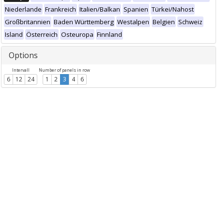
Niederlande
Frankreich
Italien/Balkan
Spanien
Türkei/Nahost
Großbritannien
Baden Württemberg
Westalpen
Belgien
Schweiz
Island
Österreich
Osteuropa
Finnland
Options
Intervall
Number of panels in row
6
12
24
1
2
3
4
6