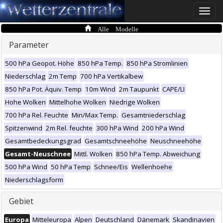
Toggle
naviga
Alle Modelle
Parameter
500 hPa Geopot. Höhe
850 hPa Temp.
850 hPa Stromlinien
Niederschlag
2m Temp
700 hPa Vertikalbew
850 hPa Pot. Äquiv. Temp
10m Wind
2m Taupunkt
CAPE/LI
Hohe Wolken
Mittelhohe Wolken
Niedrige Wolken
700 hPa Rel. Feuchte
Min/Max Temp.
Gesamtniederschlag
Spitzenwind
2m Rel. feuchte
300 hPa Wind
200 hPa Wind
Gesamtbedeckungsgrad
Gesamtschneehöhe
Neuschneehöhe
Gesamt-Neuschnee
Mittl. Wolken
850 hPa Temp. Abweichung
500 hPa Wind
50 hPa Temp
Schnee/Eis
Wellenhoehe
Niederschlagsform
Gebiet
Europa
Mitteleuropa
Alpen
Deutschland
Dänemark
Skandinavien