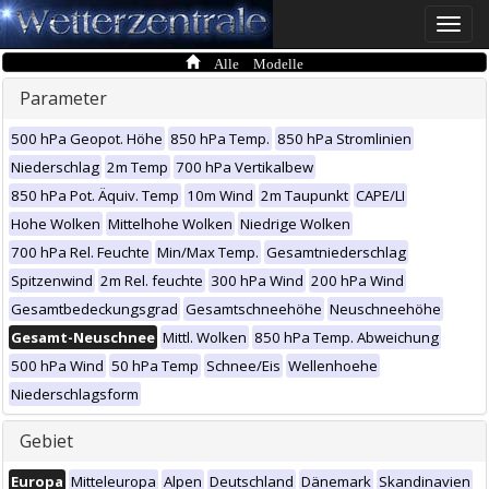
Toggle
naviga
Alle Modelle
Parameter
500 hPa Geopot. Höhe
850 hPa Temp.
850 hPa Stromlinien
Niederschlag
2m Temp
700 hPa Vertikalbew
850 hPa Pot. Äquiv. Temp
10m Wind
2m Taupunkt
CAPE/LI
Hohe Wolken
Mittelhohe Wolken
Niedrige Wolken
700 hPa Rel. Feuchte
Min/Max Temp.
Gesamtniederschlag
Spitzenwind
2m Rel. feuchte
300 hPa Wind
200 hPa Wind
Gesamtbedeckungsgrad
Gesamtschneehöhe
Neuschneehöhe
Gesamt-Neuschnee
Mittl. Wolken
850 hPa Temp. Abweichung
500 hPa Wind
50 hPa Temp
Schnee/Eis
Wellenhoehe
Niederschlagsform
Gebiet
Europa
Mitteleuropa
Alpen
Deutschland
Dänemark
Skandinavien