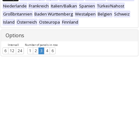
Niederlande
Frankreich
Italien/Balkan
Spanien
Türkei/Nahost
Großbritannien
Baden Württemberg
Westalpen
Belgien
Schweiz
Island
Österreich
Osteuropa
Finnland
Options
Intervall
Number of panels in row
6
12
24
1
2
3
4
6