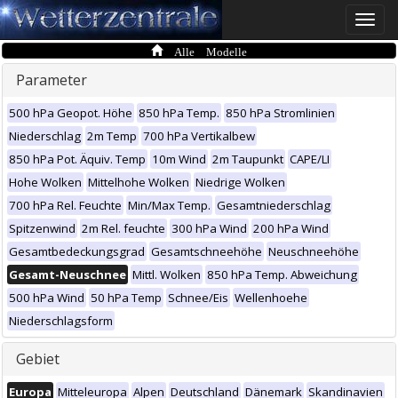
Toggle
naviga
Alle Modelle
Parameter
500 hPa Geopot. Höhe
850 hPa Temp.
850 hPa Stromlinien
Niederschlag
2m Temp
700 hPa Vertikalbew
850 hPa Pot. Äquiv. Temp
10m Wind
2m Taupunkt
CAPE/LI
Hohe Wolken
Mittelhohe Wolken
Niedrige Wolken
700 hPa Rel. Feuchte
Min/Max Temp.
Gesamtniederschlag
Spitzenwind
2m Rel. feuchte
300 hPa Wind
200 hPa Wind
Gesamtbedeckungsgrad
Gesamtschneehöhe
Neuschneehöhe
Gesamt-Neuschnee
Mittl. Wolken
850 hPa Temp. Abweichung
500 hPa Wind
50 hPa Temp
Schnee/Eis
Wellenhoehe
Niederschlagsform
Gebiet
Europa
Mitteleuropa
Alpen
Deutschland
Dänemark
Skandinavien