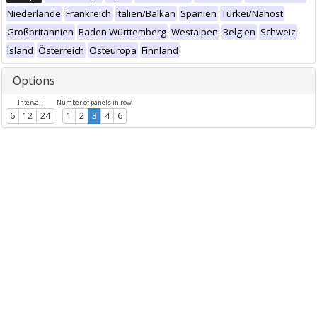
Niederlande
Frankreich
Italien/Balkan
Spanien
Türkei/Nahost
Großbritannien
Baden Württemberg
Westalpen
Belgien
Schweiz
Island
Österreich
Osteuropa
Finnland
Options
Intervall
Number of panels in row
6
12
24
1
2
3
4
6