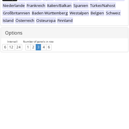
Niederlande
Frankreich
Italien/Balkan
Spanien
Türkei/Nahost
Großbritannien
Baden Württemberg
Westalpen
Belgien
Schweiz
Island
Österreich
Osteuropa
Finnland
Options
Intervall
Number of panels in row
6
12
24
1
2
3
4
6