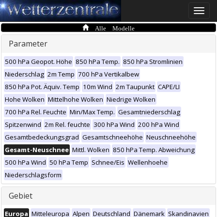
Toggle
naviga
Alle Modelle
Parameter
500 hPa Geopot. Höhe
850 hPa Temp.
850 hPa Stromlinien
Niederschlag
2m Temp
700 hPa Vertikalbew
850 hPa Pot. Äquiv. Temp
10m Wind
2m Taupunkt
CAPE/LI
Hohe Wolken
Mittelhohe Wolken
Niedrige Wolken
700 hPa Rel. Feuchte
Min/Max Temp.
Gesamtniederschlag
Spitzenwind
2m Rel. feuchte
300 hPa Wind
200 hPa Wind
Gesamtbedeckungsgrad
Gesamtschneehöhe
Neuschneehöhe
Gesamt-Neuschnee
Mittl. Wolken
850 hPa Temp. Abweichung
500 hPa Wind
50 hPa Temp
Schnee/Eis
Wellenhoehe
Niederschlagsform
Gebiet
Europa
Mitteleuropa
Alpen
Deutschland
Dänemark
Skandinavien