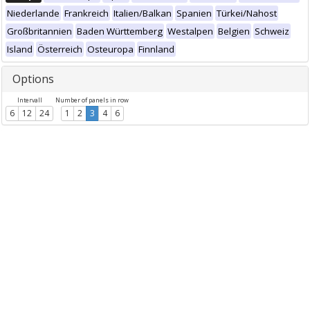
Niederlande
Frankreich
Italien/Balkan
Spanien
Türkei/Nahost
Großbritannien
Baden Württemberg
Westalpen
Belgien
Schweiz
Island
Österreich
Osteuropa
Finnland
Options
Intervall
Number of panels in row
6
12
24
1
2
3
4
6