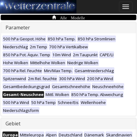
Toggle
naviga
Alle Modelle
Parameter
500 hPa Geopot. Höhe
850 hPa Temp.
850 hPa Stromlinien
Niederschlag
2m Temp
700 hPa Vertikalbew
850 hPa Pot. Äquiv. Temp
10m Wind
2m Taupunkt
CAPE/LI
Hohe Wolken
Mittelhohe Wolken
Niedrige Wolken
700 hPa Rel. Feuchte
Min/Max Temp.
Gesamtniederschlag
Spitzenwind
2m Rel. feuchte
300 hPa Wind
200 hPa Wind
Gesamtbedeckungsgrad
Gesamtschneehöhe
Neuschneehöhe
Gesamt-Neuschnee
Mittl. Wolken
850 hPa Temp. Abweichung
500 hPa Wind
50 hPa Temp
Schnee/Eis
Wellenhoehe
Niederschlagsform
Gebiet
Europa
Mitteleuropa
Alpen
Deutschland
Dänemark
Skandinavien