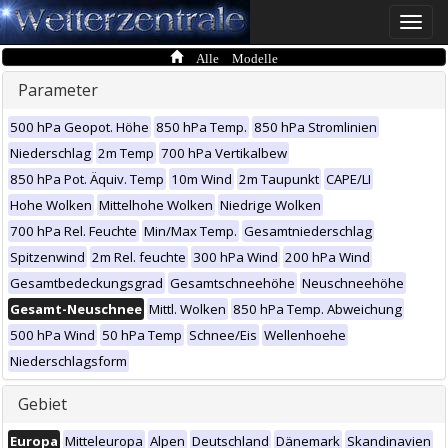
Toggle
naviga
Alle Modelle
Parameter
500 hPa Geopot. Höhe
850 hPa Temp.
850 hPa Stromlinien
Niederschlag
2m Temp
700 hPa Vertikalbew
850 hPa Pot. Äquiv. Temp
10m Wind
2m Taupunkt
CAPE/LI
Hohe Wolken
Mittelhohe Wolken
Niedrige Wolken
700 hPa Rel. Feuchte
Min/Max Temp.
Gesamtniederschlag
Spitzenwind
2m Rel. feuchte
300 hPa Wind
200 hPa Wind
Gesamtbedeckungsgrad
Gesamtschneehöhe
Neuschneehöhe
Gesamt-Neuschnee
Mittl. Wolken
850 hPa Temp. Abweichung
500 hPa Wind
50 hPa Temp
Schnee/Eis
Wellenhoehe
Niederschlagsform
Gebiet
Europa
Mitteleuropa
Alpen
Deutschland
Dänemark
Skandinavien