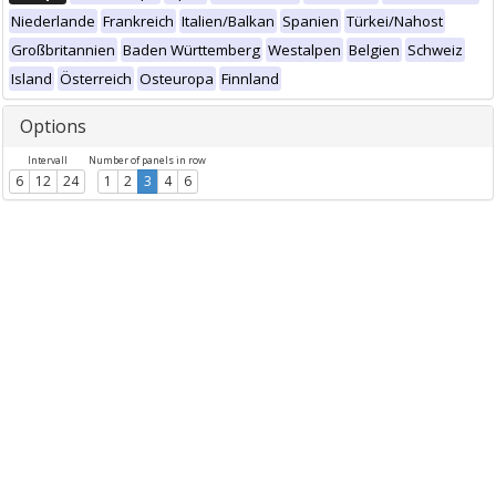
Niederlande
Frankreich
Italien/Balkan
Spanien
Türkei/Nahost
Großbritannien
Baden Württemberg
Westalpen
Belgien
Schweiz
Island
Österreich
Osteuropa
Finnland
Options
Intervall
Number of panels in row
6
12
24
1
2
3
4
6