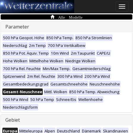
Toggle
naviga
Alle Modelle
Parameter
500 hPa Geopot. Höhe
850 hPa Temp.
850 hPa Stromlinien
Niederschlag
2m Temp
700 hPa Vertikalbew
850 hPa Pot. Äquiv. Temp
10m Wind
2m Taupunkt
CAPE/LI
Hohe Wolken
Mittelhohe Wolken
Niedrige Wolken
700 hPa Rel. Feuchte
Min/Max Temp.
Gesamtniederschlag
Spitzenwind
2m Rel. feuchte
300 hPa Wind
200 hPa Wind
Gesamtbedeckungsgrad
Gesamtschneehöhe
Neuschneehöhe
Gesamt-Neuschnee
Mittl. Wolken
850 hPa Temp. Abweichung
500 hPa Wind
50 hPa Temp
Schnee/Eis
Wellenhoehe
Niederschlagsform
Gebiet
Europa
Mitteleuropa
Alpen
Deutschland
Dänemark
Skandinavien