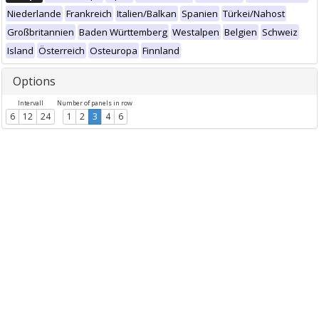
Niederlande
Frankreich
Italien/Balkan
Spanien
Türkei/Nahost
Großbritannien
Baden Württemberg
Westalpen
Belgien
Schweiz
Island
Österreich
Osteuropa
Finnland
Options
Intervall
Number of panels in row
6
12
24
1
2
3
4
6