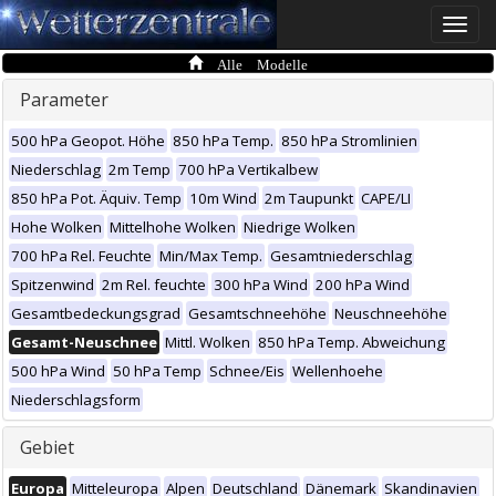
Toggle
naviga
Alle Modelle
Parameter
500 hPa Geopot. Höhe
850 hPa Temp.
850 hPa Stromlinien
Niederschlag
2m Temp
700 hPa Vertikalbew
850 hPa Pot. Äquiv. Temp
10m Wind
2m Taupunkt
CAPE/LI
Hohe Wolken
Mittelhohe Wolken
Niedrige Wolken
700 hPa Rel. Feuchte
Min/Max Temp.
Gesamtniederschlag
Spitzenwind
2m Rel. feuchte
300 hPa Wind
200 hPa Wind
Gesamtbedeckungsgrad
Gesamtschneehöhe
Neuschneehöhe
Gesamt-Neuschnee
Mittl. Wolken
850 hPa Temp. Abweichung
500 hPa Wind
50 hPa Temp
Schnee/Eis
Wellenhoehe
Niederschlagsform
Gebiet
Europa
Mitteleuropa
Alpen
Deutschland
Dänemark
Skandinavien