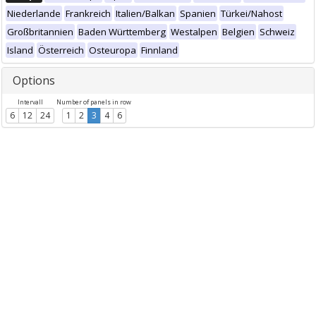
Niederlande
Frankreich
Italien/Balkan
Spanien
Türkei/Nahost
Großbritannien
Baden Württemberg
Westalpen
Belgien
Schweiz
Island
Österreich
Osteuropa
Finnland
Options
Intervall
Number of panels in row
6
12
24
1
2
3
4
6