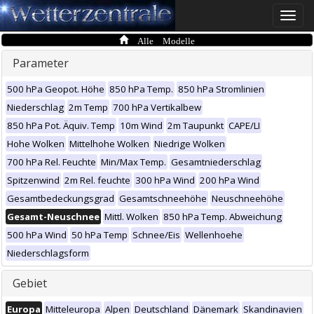
Toggle
naviga
Alle Modelle
Parameter
500 hPa Geopot. Höhe
850 hPa Temp.
850 hPa Stromlinien
Niederschlag
2m Temp
700 hPa Vertikalbew
850 hPa Pot. Äquiv. Temp
10m Wind
2m Taupunkt
CAPE/LI
Hohe Wolken
Mittelhohe Wolken
Niedrige Wolken
700 hPa Rel. Feuchte
Min/Max Temp.
Gesamtniederschlag
Spitzenwind
2m Rel. feuchte
300 hPa Wind
200 hPa Wind
Gesamtbedeckungsgrad
Gesamtschneehöhe
Neuschneehöhe
Gesamt-Neuschnee
Mittl. Wolken
850 hPa Temp. Abweichung
500 hPa Wind
50 hPa Temp
Schnee/Eis
Wellenhoehe
Niederschlagsform
Gebiet
Europa
Mitteleuropa
Alpen
Deutschland
Dänemark
Skandinavien