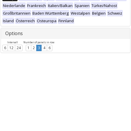
Niederlande
Frankreich
Italien/Balkan
Spanien
Türkei/Nahost
Großbritannien
Baden Württemberg
Westalpen
Belgien
Schweiz
Island
Österreich
Osteuropa
Finnland
Options
Intervall
Number of panels in row
6
12
24
1
2
3
4
6