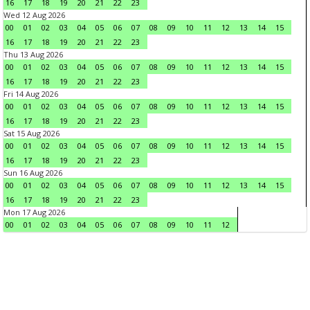
16
17
18
19
20
21
22
23
Wed 12 Aug 2026
00
01
02
03
04
05
06
07
08
09
10
11
12
13
14
15
16
17
18
19
20
21
22
23
Thu 13 Aug 2026
00
01
02
03
04
05
06
07
08
09
10
11
12
13
14
15
16
17
18
19
20
21
22
23
Fri 14 Aug 2026
00
01
02
03
04
05
06
07
08
09
10
11
12
13
14
15
16
17
18
19
20
21
22
23
Sat 15 Aug 2026
00
01
02
03
04
05
06
07
08
09
10
11
12
13
14
15
16
17
18
19
20
21
22
23
Sun 16 Aug 2026
00
01
02
03
04
05
06
07
08
09
10
11
12
13
14
15
16
17
18
19
20
21
22
23
Mon 17 Aug 2026
00
01
02
03
04
05
06
07
08
09
10
11
12