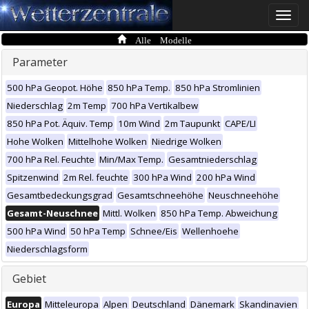
Toggle
naviga
Alle Modelle
Parameter
500 hPa Geopot. Höhe
850 hPa Temp.
850 hPa Stromlinien
Niederschlag
2m Temp
700 hPa Vertikalbew
850 hPa Pot. Äquiv. Temp
10m Wind
2m Taupunkt
CAPE/LI
Hohe Wolken
Mittelhohe Wolken
Niedrige Wolken
700 hPa Rel. Feuchte
Min/Max Temp.
Gesamtniederschlag
Spitzenwind
2m Rel. feuchte
300 hPa Wind
200 hPa Wind
Gesamtbedeckungsgrad
Gesamtschneehöhe
Neuschneehöhe
Gesamt-Neuschnee
Mittl. Wolken
850 hPa Temp. Abweichung
500 hPa Wind
50 hPa Temp
Schnee/Eis
Wellenhoehe
Niederschlagsform
Gebiet
Europa
Mitteleuropa
Alpen
Deutschland
Dänemark
Skandinavien