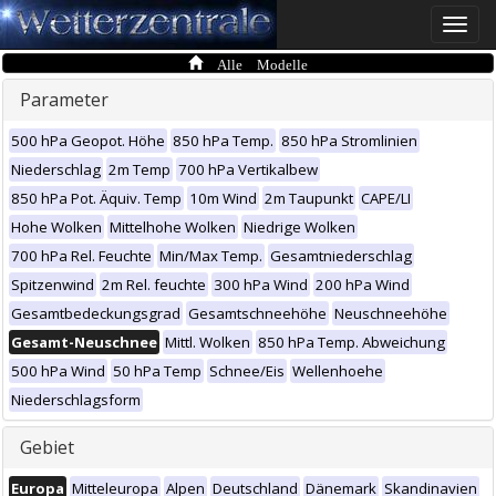
Toggle
naviga
Alle Modelle
Parameter
500 hPa Geopot. Höhe
850 hPa Temp.
850 hPa Stromlinien
Niederschlag
2m Temp
700 hPa Vertikalbew
850 hPa Pot. Äquiv. Temp
10m Wind
2m Taupunkt
CAPE/LI
Hohe Wolken
Mittelhohe Wolken
Niedrige Wolken
700 hPa Rel. Feuchte
Min/Max Temp.
Gesamtniederschlag
Spitzenwind
2m Rel. feuchte
300 hPa Wind
200 hPa Wind
Gesamtbedeckungsgrad
Gesamtschneehöhe
Neuschneehöhe
Gesamt-Neuschnee
Mittl. Wolken
850 hPa Temp. Abweichung
500 hPa Wind
50 hPa Temp
Schnee/Eis
Wellenhoehe
Niederschlagsform
Gebiet
Europa
Mitteleuropa
Alpen
Deutschland
Dänemark
Skandinavien