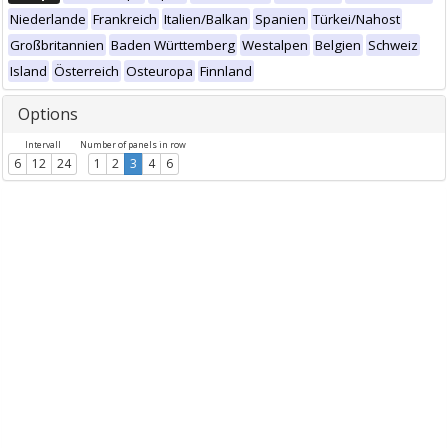
Niederlande
Frankreich
Italien/Balkan
Spanien
Türkei/Nahost
Großbritannien
Baden Württemberg
Westalpen
Belgien
Schweiz
Island
Österreich
Osteuropa
Finnland
Options
Intervall
Number of panels in row
6
12
24
1
2
3
4
6