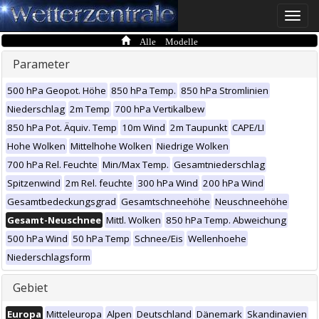
Toggle
naviga
Alle Modelle
Parameter
500 hPa Geopot. Höhe
850 hPa Temp.
850 hPa Stromlinien
Niederschlag
2m Temp
700 hPa Vertikalbew
850 hPa Pot. Äquiv. Temp
10m Wind
2m Taupunkt
CAPE/LI
Hohe Wolken
Mittelhohe Wolken
Niedrige Wolken
700 hPa Rel. Feuchte
Min/Max Temp.
Gesamtniederschlag
Spitzenwind
2m Rel. feuchte
300 hPa Wind
200 hPa Wind
Gesamtbedeckungsgrad
Gesamtschneehöhe
Neuschneehöhe
Gesamt-Neuschnee
Mittl. Wolken
850 hPa Temp. Abweichung
500 hPa Wind
50 hPa Temp
Schnee/Eis
Wellenhoehe
Niederschlagsform
Gebiet
Europa
Mitteleuropa
Alpen
Deutschland
Dänemark
Skandinavien