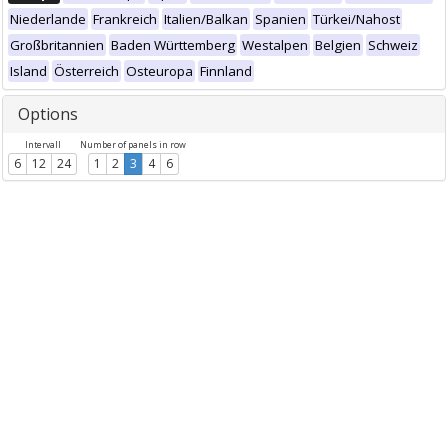
Niederlande
Frankreich
Italien/Balkan
Spanien
Türkei/Nahost
Großbritannien
Baden Württemberg
Westalpen
Belgien
Schweiz
Island
Österreich
Osteuropa
Finnland
Options
Intervall
Number of panels in row
6
12
24
1
2
3
4
6