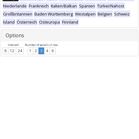
Niederlande
Frankreich
Italien/Balkan
Spanien
Türkei/Nahost
Großbritannien
Baden Württemberg
Westalpen
Belgien
Schweiz
Island
Österreich
Osteuropa
Finnland
Options
Intervall
Number of panels in row
6
12
24
1
2
3
4
6