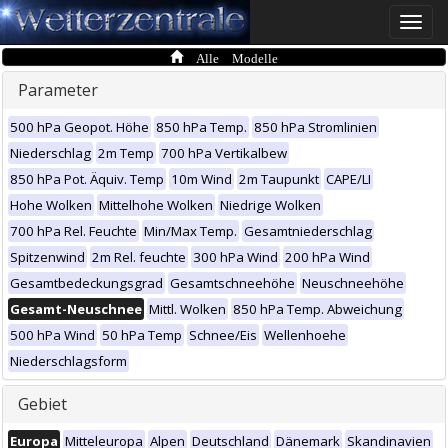
Toggle
naviga
Alle Modelle
Parameter
500 hPa Geopot. Höhe
850 hPa Temp.
850 hPa Stromlinien
Niederschlag
2m Temp
700 hPa Vertikalbew
850 hPa Pot. Äquiv. Temp
10m Wind
2m Taupunkt
CAPE/LI
Hohe Wolken
Mittelhohe Wolken
Niedrige Wolken
700 hPa Rel. Feuchte
Min/Max Temp.
Gesamtniederschlag
Spitzenwind
2m Rel. feuchte
300 hPa Wind
200 hPa Wind
Gesamtbedeckungsgrad
Gesamtschneehöhe
Neuschneehöhe
Gesamt-Neuschnee
Mittl. Wolken
850 hPa Temp. Abweichung
500 hPa Wind
50 hPa Temp
Schnee/Eis
Wellenhoehe
Niederschlagsform
Gebiet
Europa
Mitteleuropa
Alpen
Deutschland
Dänemark
Skandinavien