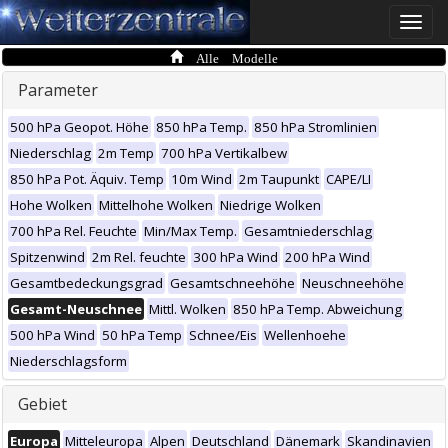
Toggle
naviga
Alle Modelle
Parameter
500 hPa Geopot. Höhe
850 hPa Temp.
850 hPa Stromlinien
Niederschlag
2m Temp
700 hPa Vertikalbew
850 hPa Pot. Äquiv. Temp
10m Wind
2m Taupunkt
CAPE/LI
Hohe Wolken
Mittelhohe Wolken
Niedrige Wolken
700 hPa Rel. Feuchte
Min/Max Temp.
Gesamtniederschlag
Spitzenwind
2m Rel. feuchte
300 hPa Wind
200 hPa Wind
Gesamtbedeckungsgrad
Gesamtschneehöhe
Neuschneehöhe
Gesamt-Neuschnee
Mittl. Wolken
850 hPa Temp. Abweichung
500 hPa Wind
50 hPa Temp
Schnee/Eis
Wellenhoehe
Niederschlagsform
Gebiet
Europa
Mitteleuropa
Alpen
Deutschland
Dänemark
Skandinavien