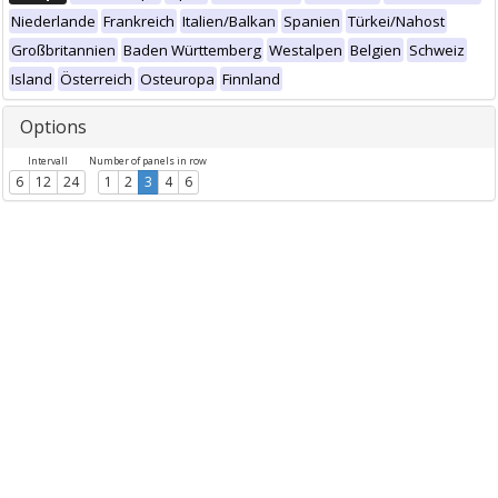
Niederlande
Frankreich
Italien/Balkan
Spanien
Türkei/Nahost
Großbritannien
Baden Württemberg
Westalpen
Belgien
Schweiz
Island
Österreich
Osteuropa
Finnland
Options
Intervall
Number of panels in row
6
12
24
1
2
3
4
6