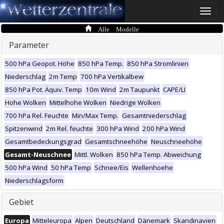
Toggle
naviga
Alle Modelle
Parameter
500 hPa Geopot. Höhe
850 hPa Temp.
850 hPa Stromlinien
Niederschlag
2m Temp
700 hPa Vertikalbew
850 hPa Pot. Äquiv. Temp
10m Wind
2m Taupunkt
CAPE/LI
Hohe Wolken
Mittelhohe Wolken
Niedrige Wolken
700 hPa Rel. Feuchte
Min/Max Temp.
Gesamtniederschlag
Spitzenwind
2m Rel. feuchte
300 hPa Wind
200 hPa Wind
Gesamtbedeckungsgrad
Gesamtschneehöhe
Neuschneehöhe
Gesamt-Neuschnee
Mittl. Wolken
850 hPa Temp. Abweichung
500 hPa Wind
50 hPa Temp
Schnee/Eis
Wellenhoehe
Niederschlagsform
Gebiet
Europa
Mitteleuropa
Alpen
Deutschland
Dänemark
Skandinavien