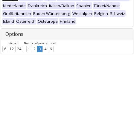
Niederlande
Frankreich
Italien/Balkan
Spanien
Türkei/Nahost
Großbritannien
Baden Württemberg
Westalpen
Belgien
Schweiz
Island
Österreich
Osteuropa
Finnland
Options
Intervall
Number of panels in row
6
12
24
1
2
3
4
6