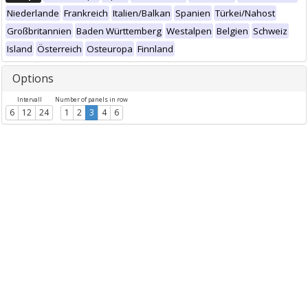
Niederlande
Frankreich
Italien/Balkan
Spanien
Türkei/Nahost
Großbritannien
Baden Württemberg
Westalpen
Belgien
Schweiz
Island
Österreich
Osteuropa
Finnland
Options
Intervall
Number of panels in row
6
12
24
1
2
3
4
6