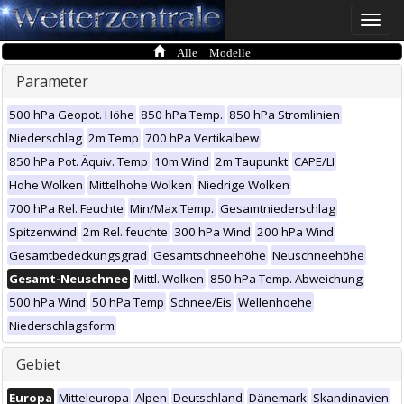
Toggle
naviga
Alle Modelle
Parameter
500 hPa Geopot. Höhe
850 hPa Temp.
850 hPa Stromlinien
Niederschlag
2m Temp
700 hPa Vertikalbew
850 hPa Pot. Äquiv. Temp
10m Wind
2m Taupunkt
CAPE/LI
Hohe Wolken
Mittelhohe Wolken
Niedrige Wolken
700 hPa Rel. Feuchte
Min/Max Temp.
Gesamtniederschlag
Spitzenwind
2m Rel. feuchte
300 hPa Wind
200 hPa Wind
Gesamtbedeckungsgrad
Gesamtschneehöhe
Neuschneehöhe
Gesamt-Neuschnee
Mittl. Wolken
850 hPa Temp. Abweichung
500 hPa Wind
50 hPa Temp
Schnee/Eis
Wellenhoehe
Niederschlagsform
Gebiet
Europa
Mitteleuropa
Alpen
Deutschland
Dänemark
Skandinavien