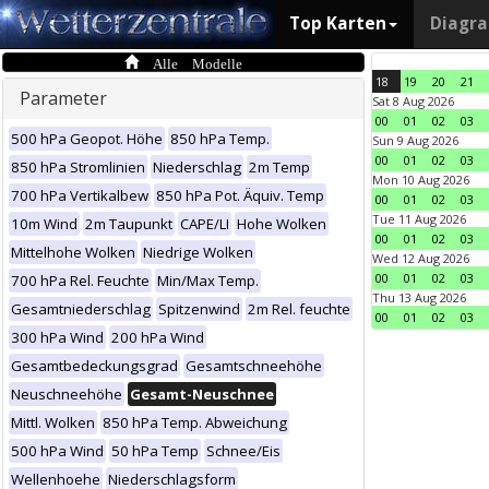
Top Karten
Diagr
Alle Modelle
18
19
20
21
Parameter
Sat 8 Aug 2026
00
01
02
03
500 hPa Geopot. Höhe
850 hPa Temp.
Sun 9 Aug 2026
00
01
02
03
850 hPa Stromlinien
Niederschlag
2m Temp
Mon 10 Aug 2026
700 hPa Vertikalbew
850 hPa Pot. Äquiv. Temp
00
01
02
03
Tue 11 Aug 2026
10m Wind
2m Taupunkt
CAPE/LI
Hohe Wolken
00
01
02
03
Mittelhohe Wolken
Niedrige Wolken
Wed 12 Aug 2026
00
01
02
03
700 hPa Rel. Feuchte
Min/Max Temp.
Thu 13 Aug 2026
Gesamtniederschlag
Spitzenwind
2m Rel. feuchte
00
01
02
03
300 hPa Wind
200 hPa Wind
Gesamtbedeckungsgrad
Gesamtschneehöhe
Neuschneehöhe
Gesamt-Neuschnee
Mittl. Wolken
850 hPa Temp. Abweichung
500 hPa Wind
50 hPa Temp
Schnee/Eis
Wellenhoehe
Niederschlagsform