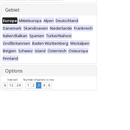
Gebiet
Europa
Mitteleuropa
Alpen
Deutschland
Dänemark
Skandinavien
Niederlande
Frankreich
Italien/Balkan
Spanien
Türkei/Nahost
Großbritannien
Baden Württemberg
Westalpen
Belgien
Schweiz
Island
Österreich
Osteuropa
Finnland
Options
Intervall
Number of panels in row
6
12
24
1
2
3
4
6