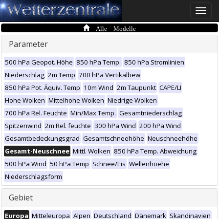
Toggle
naviga
Alle Modelle
Parameter
500 hPa Geopot. Höhe
850 hPa Temp.
850 hPa Stromlinien
Niederschlag
2m Temp
700 hPa Vertikalbew
850 hPa Pot. Äquiv. Temp
10m Wind
2m Taupunkt
CAPE/LI
Hohe Wolken
Mittelhohe Wolken
Niedrige Wolken
700 hPa Rel. Feuchte
Min/Max Temp.
Gesamtniederschlag
Spitzenwind
2m Rel. feuchte
300 hPa Wind
200 hPa Wind
Gesamtbedeckungsgrad
Gesamtschneehöhe
Neuschneehöhe
Gesamt-Neuschnee
Mittl. Wolken
850 hPa Temp. Abweichung
500 hPa Wind
50 hPa Temp
Schnee/Eis
Wellenhoehe
Niederschlagsform
Gebiet
Europa
Mitteleuropa
Alpen
Deutschland
Dänemark
Skandinavien