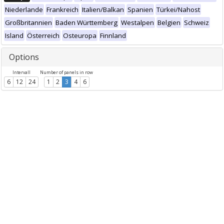
Niederlande
Frankreich
Italien/Balkan
Spanien
Türkei/Nahost
Großbritannien
Baden Württemberg
Westalpen
Belgien
Schweiz
Island
Österreich
Osteuropa
Finnland
Options
Intervall
Number of panels in row
6
12
24
1
2
3
4
6