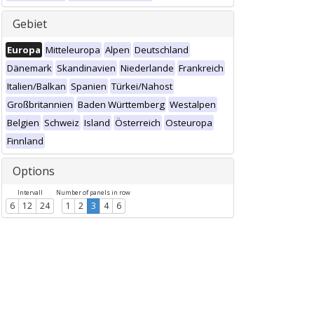
Gebiet
Europa
Mitteleuropa
Alpen
Deutschland
Dänemark
Skandinavien
Niederlande
Frankreich
Italien/Balkan
Spanien
Türkei/Nahost
Großbritannien
Baden Württemberg
Westalpen
Belgien
Schweiz
Island
Österreich
Osteuropa
Finnland
Options
Intervall
Number of panels in row
6
12
24
1
2
3
4
6