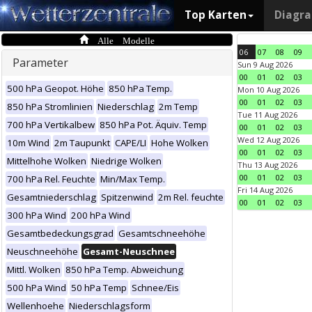
Top Karten
Diagr
Alle Modelle
06
07
08
09
Parameter
Sun 9 Aug 2026
00
01
02
03
500 hPa Geopot. Höhe
850 hPa Temp.
Mon 10 Aug 2026
00
01
02
03
850 hPa Stromlinien
Niederschlag
2m Temp
Tue 11 Aug 2026
700 hPa Vertikalbew
850 hPa Pot. Äquiv. Temp
00
01
02
03
Wed 12 Aug 2026
10m Wind
2m Taupunkt
CAPE/LI
Hohe Wolken
00
01
02
03
Mittelhohe Wolken
Niedrige Wolken
Thu 13 Aug 2026
00
01
02
03
700 hPa Rel. Feuchte
Min/Max Temp.
Fri 14 Aug 2026
Gesamtniederschlag
Spitzenwind
2m Rel. feuchte
00
01
02
03
300 hPa Wind
200 hPa Wind
Gesamtbedeckungsgrad
Gesamtschneehöhe
Neuschneehöhe
Gesamt-Neuschnee
Mittl. Wolken
850 hPa Temp. Abweichung
500 hPa Wind
50 hPa Temp
Schnee/Eis
Wellenhoehe
Niederschlagsform