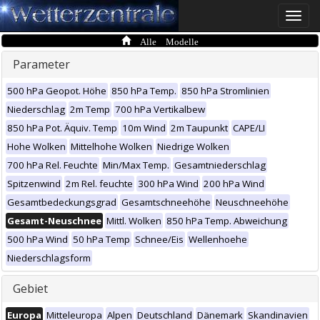
Toggle
naviga
Alle Modelle
Parameter
500 hPa Geopot. Höhe
850 hPa Temp.
850 hPa Stromlinien
Niederschlag
2m Temp
700 hPa Vertikalbew
850 hPa Pot. Äquiv. Temp
10m Wind
2m Taupunkt
CAPE/LI
Hohe Wolken
Mittelhohe Wolken
Niedrige Wolken
700 hPa Rel. Feuchte
Min/Max Temp.
Gesamtniederschlag
Spitzenwind
2m Rel. feuchte
300 hPa Wind
200 hPa Wind
Gesamtbedeckungsgrad
Gesamtschneehöhe
Neuschneehöhe
Gesamt-Neuschnee
Mittl. Wolken
850 hPa Temp. Abweichung
500 hPa Wind
50 hPa Temp
Schnee/Eis
Wellenhoehe
Niederschlagsform
Gebiet
Europa
Mitteleuropa
Alpen
Deutschland
Dänemark
Skandinavien