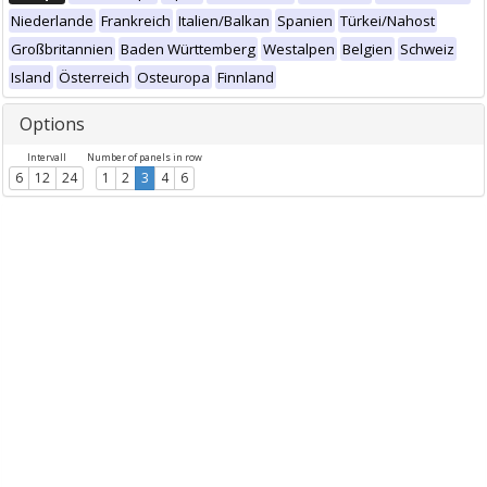
Niederlande
Frankreich
Italien/Balkan
Spanien
Türkei/Nahost
Großbritannien
Baden Württemberg
Westalpen
Belgien
Schweiz
Island
Österreich
Osteuropa
Finnland
Options
Intervall
Number of panels in row
6
12
24
1
2
3
4
6