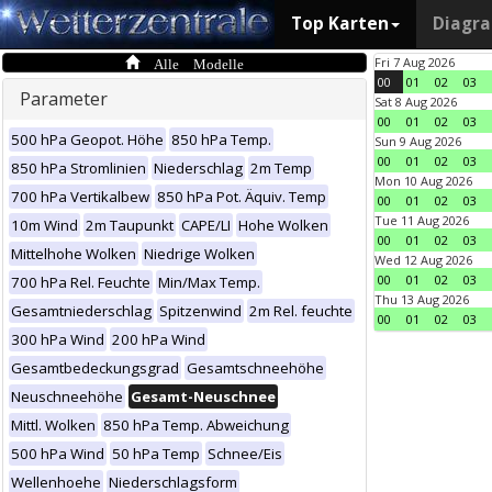
Top Karten
Diagr
Alle Modelle
Fri 7 Aug 2026
00
01
02
03
Parameter
Sat 8 Aug 2026
00
01
02
03
500 hPa Geopot. Höhe
850 hPa Temp.
Sun 9 Aug 2026
00
01
02
03
850 hPa Stromlinien
Niederschlag
2m Temp
Mon 10 Aug 2026
700 hPa Vertikalbew
850 hPa Pot. Äquiv. Temp
00
01
02
03
Tue 11 Aug 2026
10m Wind
2m Taupunkt
CAPE/LI
Hohe Wolken
00
01
02
03
Mittelhohe Wolken
Niedrige Wolken
Wed 12 Aug 2026
00
01
02
03
700 hPa Rel. Feuchte
Min/Max Temp.
Thu 13 Aug 2026
Gesamtniederschlag
Spitzenwind
2m Rel. feuchte
00
01
02
03
300 hPa Wind
200 hPa Wind
Gesamtbedeckungsgrad
Gesamtschneehöhe
Neuschneehöhe
Gesamt-Neuschnee
Mittl. Wolken
850 hPa Temp. Abweichung
500 hPa Wind
50 hPa Temp
Schnee/Eis
Wellenhoehe
Niederschlagsform