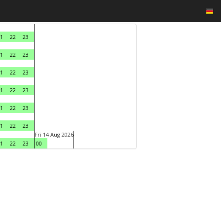
1
22
23
1
22
23
1
22
23
1
22
23
1
22
23
1
22
23
Fri 14 Aug 2026
1
22
23
00