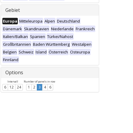
Gebiet
Europa
Mitteleuropa
Alpen
Deutschland
Dänemark
Skandinavien
Niederlande
Frankreich
Italien/Balkan
Spanien
Türkei/Nahost
Großbritannien
Baden Württemberg
Westalpen
Belgien
Schweiz
Island
Österreich
Osteuropa
Finnland
Options
Intervall
Number of panels in row
6
12
24
1
2
3
4
6