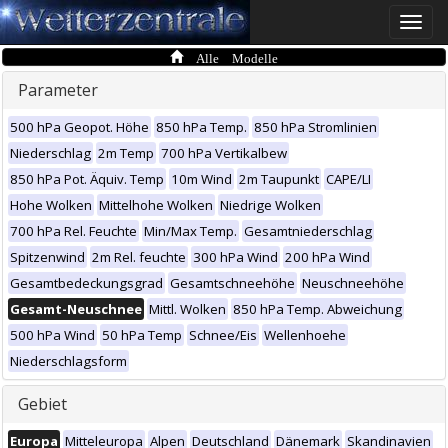
Toggle
naviga
Alle Modelle
Parameter
500 hPa Geopot. Höhe
850 hPa Temp.
850 hPa Stromlinien
Niederschlag
2m Temp
700 hPa Vertikalbew
850 hPa Pot. Äquiv. Temp
10m Wind
2m Taupunkt
CAPE/LI
Hohe Wolken
Mittelhohe Wolken
Niedrige Wolken
700 hPa Rel. Feuchte
Min/Max Temp.
Gesamtniederschlag
Spitzenwind
2m Rel. feuchte
300 hPa Wind
200 hPa Wind
Gesamtbedeckungsgrad
Gesamtschneehöhe
Neuschneehöhe
Gesamt-Neuschnee
Mittl. Wolken
850 hPa Temp. Abweichung
500 hPa Wind
50 hPa Temp
Schnee/Eis
Wellenhoehe
Niederschlagsform
Gebiet
Europa
Mitteleuropa
Alpen
Deutschland
Dänemark
Skandinavien