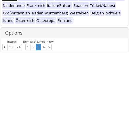
Niederlande
Frankreich
Italien/Balkan
Spanien
Türkei/Nahost
Großbritannien
Baden Württemberg
Westalpen
Belgien
Schweiz
Island
Österreich
Osteuropa
Finnland
Options
Intervall
Number of panels in row
6
12
24
1
2
3
4
6