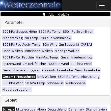
Toggle
naviga
Alle Modelle
Parameter
500 hPa Geopot. Höhe
850 hPa Temp.
850 hPa Stromlinien
Niederschlag
2m Temp
700 hPa Vertikalbew
850 hPa Pot. Äquiv. Temp
10m Wind
2m Taupunkt
CAPE/LI
Hohe Wolken
Mittelhohe Wolken
Niedrige Wolken
700 hPa Rel. Feuchte
Min/Max Temp.
Gesamtniederschlag
Spitzenwind
2m Rel. feuchte
300 hPa Wind
200 hPa Wind
Gesamtbedeckungsgrad
Gesamtschneehöhe
Neuschneehöhe
Gesamt-Neuschnee
Mittl. Wolken
850 hPa Temp. Abweichung
500 hPa Wind
50 hPa Temp
Schnee/Eis
Wellenhoehe
Niederschlagsform
Gebiet
Europa
Mitteleuropa
Alpen
Deutschland
Dänemark
Skandinavien