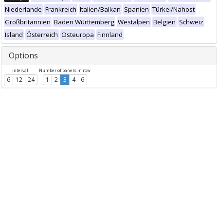
Niederlande
Frankreich
Italien/Balkan
Spanien
Türkei/Nahost
Großbritannien
Baden Württemberg
Westalpen
Belgien
Schweiz
Island
Österreich
Osteuropa
Finnland
Options
Intervall
Number of panels in row
6
12
24
1
2
3
4
6