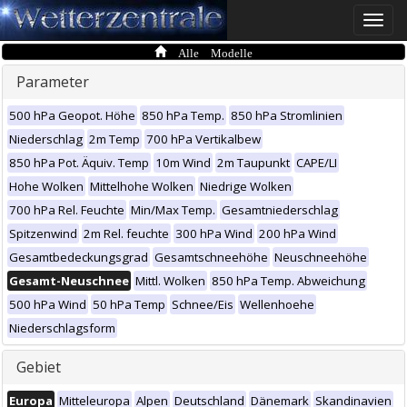
Toggle
naviga
Alle Modelle
Parameter
500 hPa Geopot. Höhe
850 hPa Temp.
850 hPa Stromlinien
Niederschlag
2m Temp
700 hPa Vertikalbew
850 hPa Pot. Äquiv. Temp
10m Wind
2m Taupunkt
CAPE/LI
Hohe Wolken
Mittelhohe Wolken
Niedrige Wolken
700 hPa Rel. Feuchte
Min/Max Temp.
Gesamtniederschlag
Spitzenwind
2m Rel. feuchte
300 hPa Wind
200 hPa Wind
Gesamtbedeckungsgrad
Gesamtschneehöhe
Neuschneehöhe
Gesamt-Neuschnee
Mittl. Wolken
850 hPa Temp. Abweichung
500 hPa Wind
50 hPa Temp
Schnee/Eis
Wellenhoehe
Niederschlagsform
Gebiet
Europa
Mitteleuropa
Alpen
Deutschland
Dänemark
Skandinavien