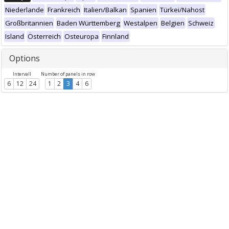
Niederlande
Frankreich
Italien/Balkan
Spanien
Türkei/Nahost
Großbritannien
Baden Württemberg
Westalpen
Belgien
Schweiz
Island
Österreich
Osteuropa
Finnland
Options
Intervall
Number of panels in row
6
12
24
1
2
3
4
6