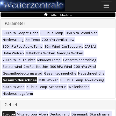
Toggle
naviga
Alle Modelle
Parameter
500 hPa Geopot. Höhe
850 hPa Temp.
850 hPa Stromlinien
Niederschlag
2m Temp
700 hPa Vertikalbew
850 hPa Pot. Äquiv. Temp
10m Wind
2m Taupunkt
CAPE/LI
Hohe Wolken
Mittelhohe Wolken
Niedrige Wolken
700 hPa Rel. Feuchte
Min/Max Temp.
Gesamtniederschlag
Spitzenwind
2m Rel. feuchte
300 hPa Wind
200 hPa Wind
Gesamtbedeckungsgrad
Gesamtschneehöhe
Neuschneehöhe
Gesamt-Neuschnee
Mittl. Wolken
850 hPa Temp. Abweichung
500 hPa Wind
50 hPa Temp
Schnee/Eis
Wellenhoehe
Niederschlagsform
Gebiet
Europa
Mitteleuropa
Alpen
Deutschland
Dänemark
Skandinavien