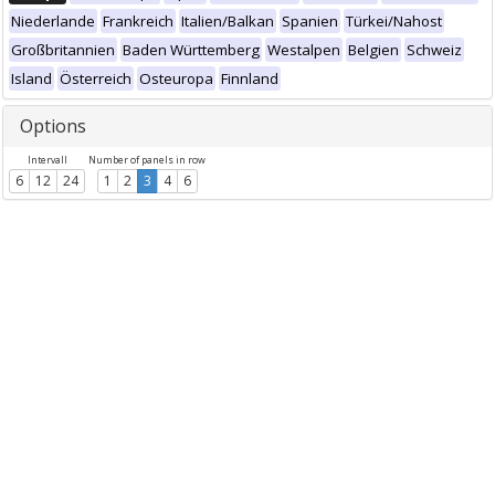
Niederlande
Frankreich
Italien/Balkan
Spanien
Türkei/Nahost
Großbritannien
Baden Württemberg
Westalpen
Belgien
Schweiz
Island
Österreich
Osteuropa
Finnland
Options
Intervall
Number of panels in row
6
12
24
1
2
3
4
6