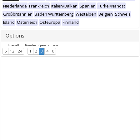
Niederlande
Frankreich
Italien/Balkan
Spanien
Türkei/Nahost
Großbritannien
Baden Württemberg
Westalpen
Belgien
Schweiz
Island
Österreich
Osteuropa
Finnland
Options
Intervall
Number of panels in row
6
12
24
1
2
3
4
6