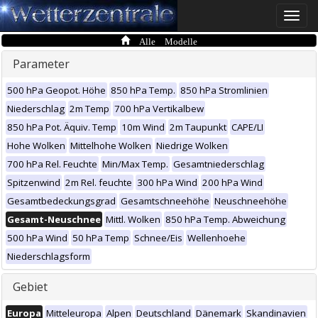
Toggle
naviga
Alle Modelle
Parameter
500 hPa Geopot. Höhe
850 hPa Temp.
850 hPa Stromlinien
Niederschlag
2m Temp
700 hPa Vertikalbew
850 hPa Pot. Äquiv. Temp
10m Wind
2m Taupunkt
CAPE/LI
Hohe Wolken
Mittelhohe Wolken
Niedrige Wolken
700 hPa Rel. Feuchte
Min/Max Temp.
Gesamtniederschlag
Spitzenwind
2m Rel. feuchte
300 hPa Wind
200 hPa Wind
Gesamtbedeckungsgrad
Gesamtschneehöhe
Neuschneehöhe
Gesamt-Neuschnee
Mittl. Wolken
850 hPa Temp. Abweichung
500 hPa Wind
50 hPa Temp
Schnee/Eis
Wellenhoehe
Niederschlagsform
Gebiet
Europa
Mitteleuropa
Alpen
Deutschland
Dänemark
Skandinavien