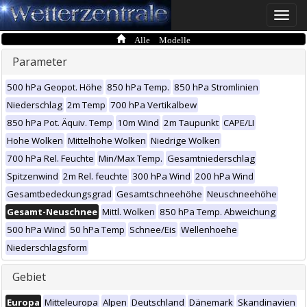
Toggle
naviga
Alle Modelle
Parameter
500 hPa Geopot. Höhe
850 hPa Temp.
850 hPa Stromlinien
Niederschlag
2m Temp
700 hPa Vertikalbew
850 hPa Pot. Äquiv. Temp
10m Wind
2m Taupunkt
CAPE/LI
Hohe Wolken
Mittelhohe Wolken
Niedrige Wolken
700 hPa Rel. Feuchte
Min/Max Temp.
Gesamtniederschlag
Spitzenwind
2m Rel. feuchte
300 hPa Wind
200 hPa Wind
Gesamtbedeckungsgrad
Gesamtschneehöhe
Neuschneehöhe
Gesamt-Neuschnee
Mittl. Wolken
850 hPa Temp. Abweichung
500 hPa Wind
50 hPa Temp
Schnee/Eis
Wellenhoehe
Niederschlagsform
Gebiet
Europa
Mitteleuropa
Alpen
Deutschland
Dänemark
Skandinavien