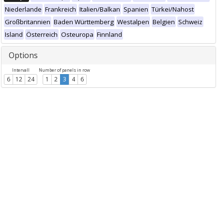
Niederlande
Frankreich
Italien/Balkan
Spanien
Türkei/Nahost
Großbritannien
Baden Württemberg
Westalpen
Belgien
Schweiz
Island
Österreich
Osteuropa
Finnland
Options
Intervall
Number of panels in row
6
12
24
1
2
3
4
6