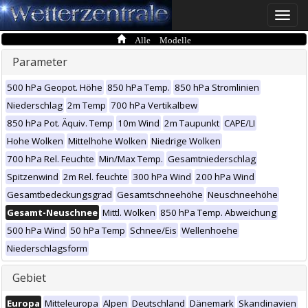
Toggle
naviga
Alle Modelle
Parameter
500 hPa Geopot. Höhe
850 hPa Temp.
850 hPa Stromlinien
Niederschlag
2m Temp
700 hPa Vertikalbew
850 hPa Pot. Äquiv. Temp
10m Wind
2m Taupunkt
CAPE/LI
Hohe Wolken
Mittelhohe Wolken
Niedrige Wolken
700 hPa Rel. Feuchte
Min/Max Temp.
Gesamtniederschlag
Spitzenwind
2m Rel. feuchte
300 hPa Wind
200 hPa Wind
Gesamtbedeckungsgrad
Gesamtschneehöhe
Neuschneehöhe
Gesamt-Neuschnee
Mittl. Wolken
850 hPa Temp. Abweichung
500 hPa Wind
50 hPa Temp
Schnee/Eis
Wellenhoehe
Niederschlagsform
Gebiet
Europa
Mitteleuropa
Alpen
Deutschland
Dänemark
Skandinavien