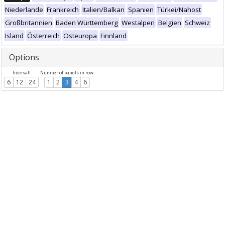
Niederlande
Frankreich
Italien/Balkan
Spanien
Türkei/Nahost
Großbritannien
Baden Württemberg
Westalpen
Belgien
Schweiz
Island
Österreich
Osteuropa
Finnland
Options
Intervall
Number of panels in row
6
12
24
1
2
3
4
6