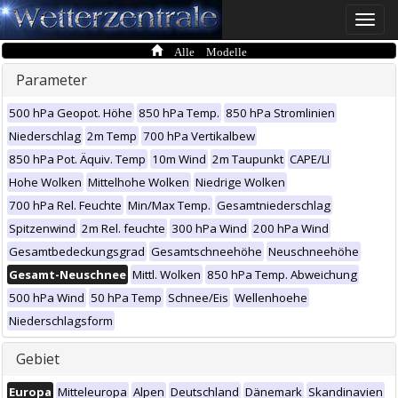
Toggle
naviga
Alle Modelle
Parameter
500 hPa Geopot. Höhe
850 hPa Temp.
850 hPa Stromlinien
Niederschlag
2m Temp
700 hPa Vertikalbew
850 hPa Pot. Äquiv. Temp
10m Wind
2m Taupunkt
CAPE/LI
Hohe Wolken
Mittelhohe Wolken
Niedrige Wolken
700 hPa Rel. Feuchte
Min/Max Temp.
Gesamtniederschlag
Spitzenwind
2m Rel. feuchte
300 hPa Wind
200 hPa Wind
Gesamtbedeckungsgrad
Gesamtschneehöhe
Neuschneehöhe
Gesamt-Neuschnee
Mittl. Wolken
850 hPa Temp. Abweichung
500 hPa Wind
50 hPa Temp
Schnee/Eis
Wellenhoehe
Niederschlagsform
Gebiet
Europa
Mitteleuropa
Alpen
Deutschland
Dänemark
Skandinavien