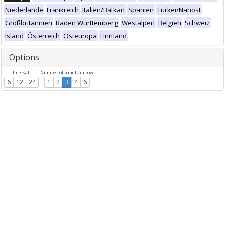
Niederlande
Frankreich
Italien/Balkan
Spanien
Türkei/Nahost
Großbritannien
Baden Württemberg
Westalpen
Belgien
Schweiz
Island
Österreich
Osteuropa
Finnland
Options
Intervall
Number of panels in row
6
12
24
1
2
3
4
6