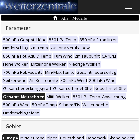
Toggle
naviga
Alle Modelle
Parameter
500 hPa Geopot. Höhe
850 hPa Temp.
850 hPa Stromlinien
Niederschlag
2m Temp
700 hPa Vertikalbew
850 hPa Pot. Äquiv. Temp
10m Wind
2m Taupunkt
CAPE/LI
Hohe Wolken
Mittelhohe Wolken
Niedrige Wolken
700 hPa Rel. Feuchte
Min/Max Temp.
Gesamtniederschlag
Spitzenwind
2m Rel. feuchte
300 hPa Wind
200 hPa Wind
Gesamtbedeckungsgrad
Gesamtschneehöhe
Neuschneehöhe
Gesamt-Neuschnee
Mittl. Wolken
850 hPa Temp. Abweichung
500 hPa Wind
50 hPa Temp
Schnee/Eis
Wellenhoehe
Niederschlagsform
Gebiet
Europa
Mitteleuropa
Alpen
Deutschland
Dänemark
Skandinavien