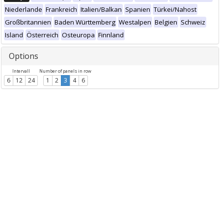
Niederlande
Frankreich
Italien/Balkan
Spanien
Türkei/Nahost
Großbritannien
Baden Württemberg
Westalpen
Belgien
Schweiz
Island
Österreich
Osteuropa
Finnland
Options
Intervall
Number of panels in row
6
12
24
1
2
3
4
6