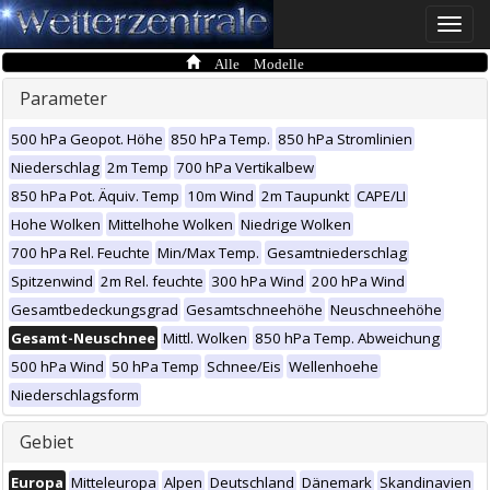
Toggle
naviga
Alle Modelle
Parameter
500 hPa Geopot. Höhe
850 hPa Temp.
850 hPa Stromlinien
Niederschlag
2m Temp
700 hPa Vertikalbew
850 hPa Pot. Äquiv. Temp
10m Wind
2m Taupunkt
CAPE/LI
Hohe Wolken
Mittelhohe Wolken
Niedrige Wolken
700 hPa Rel. Feuchte
Min/Max Temp.
Gesamtniederschlag
Spitzenwind
2m Rel. feuchte
300 hPa Wind
200 hPa Wind
Gesamtbedeckungsgrad
Gesamtschneehöhe
Neuschneehöhe
Gesamt-Neuschnee
Mittl. Wolken
850 hPa Temp. Abweichung
500 hPa Wind
50 hPa Temp
Schnee/Eis
Wellenhoehe
Niederschlagsform
Gebiet
Europa
Mitteleuropa
Alpen
Deutschland
Dänemark
Skandinavien