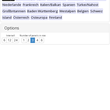
Niederlande
Frankreich
Italien/Balkan
Spanien
Türkei/Nahost
Großbritannien
Baden Württemberg
Westalpen
Belgien
Schweiz
Island
Österreich
Osteuropa
Finnland
Options
Intervall
Number of panels in row
6
12
24
1
2
3
4
6