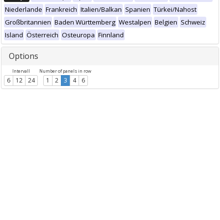
Niederlande
Frankreich
Italien/Balkan
Spanien
Türkei/Nahost
Großbritannien
Baden Württemberg
Westalpen
Belgien
Schweiz
Island
Österreich
Osteuropa
Finnland
Options
Intervall
Number of panels in row
6
12
24
1
2
3
4
6